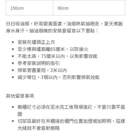
150cm
90cm
日日吸油烟，好易變黃面婆。油烟熱氣抽唔走，夏天煮飯
身水身汗。抽油烟機的安裝要留意以下重點：
安裝在爐頭正上方
至少應與爐距離65厘米，以防搶火
不能太高，75厘米以内，以免影響效能
參考安裝説明的指引
排氣管盡量短，3米以内
減少彎位，3個以内，否則影響排氣效能
其他留意事項
櫥櫃尺寸必須在泥水完工後現場復尺，不要只靠平面
圖
切菜區最好在吊櫃接近櫃門位置加燈增加照明，這樣
光綫就不會直射眼睛