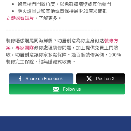
留意櫃門門鉸角度，以免碰撞墻壁或其他櫃門
明火爐具要和其他電器保持最少20厘米距離
立即觀看短片
，了解更多。
=================================
裝修唔想爛尾同海鮮價？叻居創意為你度身訂造
裝修方
案
，
專家團隊
教你處理裝修問題，加上提供免費上門驗
收，叻居創意讓你家多點保障。過百個裝修案例，100%
裝修完工保證，絕無隱藏式收費。
Share on Facebook
Post on X
Follow us